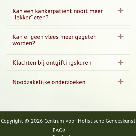
Kan een kankerpatient nooit meer
Uitb
“lekker” eten?
Kan er geen vlees meer gegeten
Uitb
worden?
Klachten bij ontgiftingskuren
Uitb
Noodzakelijke onderzoeken
Uitb
Copyright © 2026 Centrum voor Holistische Geneeskunst
FAQ’s